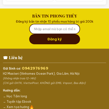
BẢN TIN PHONG THỦY
Đăng ký bản tin nhận 10 phiếu mua hàng trị giá 200k
Đăng ký
☎ Liên hệ
0942976969
Gửi Sinh cơ:
H2 Masteri (Vinhomes Ocean Park), Gia Lâm, Hà Nội
(Không nhận trưa 12-14h)
(Chỉ gửi GHTK, ViettelPost. KHÔNG gửi EMS, Vnpost, Bưu điện)
Hướng dẫn:
→ Học Tầm long
→ Tuyển tập Ebook
→ Xem tọa hướng