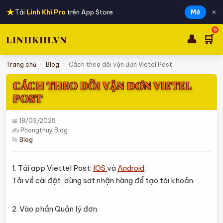
★
×
Tải
Linh Khí Pro
trên App Store
Mở
0
👤
🛒
LINHKHI.VN
Trang chủ
›
Blog
›
Cách theo dõi vận đơn Vietel Post
CÁCH THEO DÕI VẬN ĐƠN VIETEL
POST
📅 18/03/2025
✍ Phongthuy Blog
📂
Blog
1. Tải app Viettel Post:
IOS
và
Android
.
Tải về cài đặt, dùng sdt nhận hàng để tạo tài khoản.
2. Vào phần Quản lý đơn.