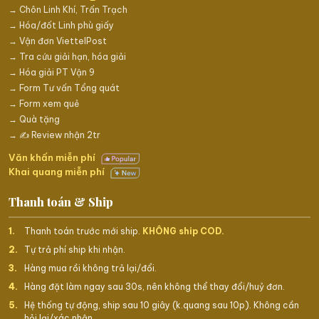
→ Chôn Linh Khí, Trấn Trạch
→ Hóa/đốt Linh phù giấy
→ Vận đơn ViettelPost
→ Tra cứu giải hạn, hóa giải
→ Hóa giải PT Vận 9
→ Form Tư vấn Tổng quát
→ Form xem quẻ
→ Quà tặng
→ ✍️ Review nhận 2tr
Văn khấn miễn phí
Khai quang miễn phí
Thanh toán & Ship
Thanh toán trước mới ship.
KHÔNG ship COD.
Tự trả phí ship khi nhận.
Hàng mua rồi không trả lại/đổi.
Hàng đặt làm ngay sau 30s, nên không thể thay đổi/huỷ đơn.
Hệ thống tự động, ship sau 10 giây (k.quang sau 10p). Không cần
hỏi lại/xác nhận.