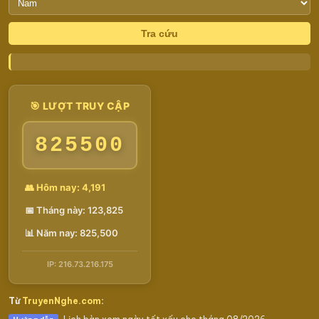
Tra cứu
🎯 LƯỢT TRUY CẬP
825500
👥 Hôm nay: 4,191
📅 Tháng này: 123,825
📊 Năm nay: 825,500
IP: 216.73.216.175
Từ
TruyenNghe.com
: