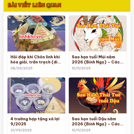
BÀI VIẾT LIÊN QUAN
Hỏi đáp khi Chôn linh khi
Sao hạn tuổi Mùi năm
hóa giải, trấn trạch (di
2026 (Bính Ngọ) – Cách
cung, kim tự tháp)
giải hạn
08/03/2025
10/11/2025
4 trường hợp tặng xá lợi
Sao hạn tuổi Dậu năm
9/2025
2026 (Bính Ngọ) – Cách
giải hạn
21/09/2025
10/11/2025