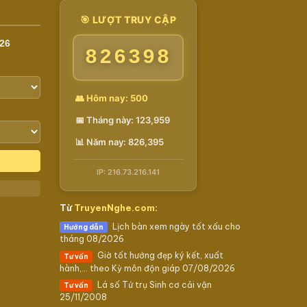
🎯 LƯỢT TRUY CẬP
26
826398
👥 Hôm nay: 500
📅 Tháng này: 123,959
📊 Năm nay: 826,395
IP: 216.73.216.141
Từ
TruyenNghe.com
:
Lịch bàn xem ngày tốt xấu cho
Hướng dẫn
tháng 08/2026
Giờ tốt hướng đẹp ký kết, xuất
Tư vấn
hành,… theo Kỳ môn độn giáp 07/08/2026
Lá số Tứ trụ Sinh cơ cải vận
Tư vấn
25/11/2008