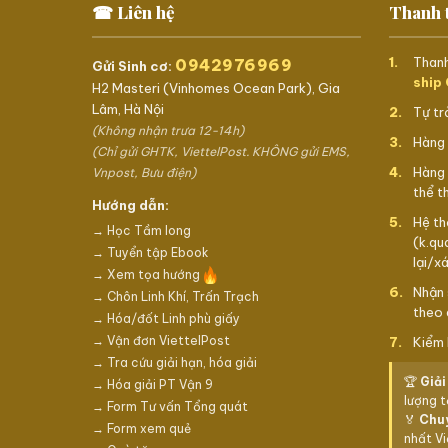
☎ Liên hệ
Thanh 
Thanh
0942976969
Gửi Sinh cơ:
ship
H2 Masteri (Vinhomes Ocean Park), Gia
Lâm, Hà Nội
Tự trả
(Không nhận trưa 12-14h)
Hàng 
(Chỉ gửi GHTK, ViettelPost. KHÔNG gửi EMS,
Hàng 
Vnpost, Bưu điện)
thể t
Hướng dẫn:
Hệ th
→ Học Tầm long
(k.qu
→ Tuyển tập Ebook
lại/x
→ Xem tọa hướng
Nhận 
→ Chôn Linh Khí, Trấn Trạch
theo 
→ Hóa/đốt Linh phù giấy
→ Vận đơn ViettelPost
Kiểm 
→ Tra cứu giải hạn, hóa giải
🏆
Giải
→ Hóa giải PT Vận 9
lượng 
→ Form Tư vấn Tổng quát
🏅
Chu
→ Form xem quẻ
nhất V