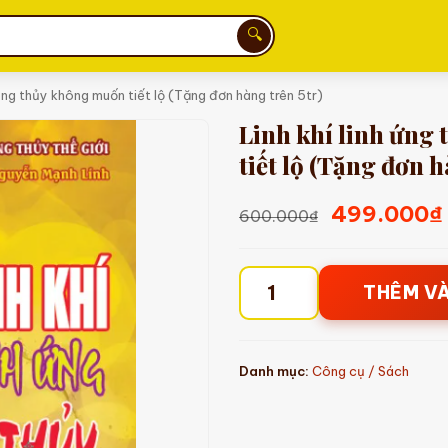
🔍
hong thủy không muốn tiết lộ (Tặng đơn hàng trên 5tr)
Linh khí linh ứng
tiết lộ (Tặng đơn h
Giá
499.000
₫
600.000
₫
gốc
là:
THÊM V
Linh
600.000₫.
khí
linh
Danh mục:
Công cụ / Sách
ứng
thầy
phong