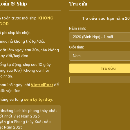
toán & Ship
Tra cứu
 toán trước mới ship.
KHÔNG
Tra cứu sao hạn năm 20
 COD.
Năm sinh:
 phí ship khi nhận.
mua rồi không trả lại/đổi.
Giới tính:
đặt làm ngay sau 30s, nên không
hay đổi/huỷ đơn.
ống tự động, ship sau 10 giây
Tra cứu
ang sau 10p). Không cần hỏi
ác nhận.
sau 1~5 ngày, cài
ViettelPost
để
dõi vận đơn.
hàng vui lòng
xem kỹ tại đây
.
 thưởng
Linh khí phong thủy chất
tốt nhất Việt Nam 2025
yên gia
Phong thủy Xuất sắc
iệt Nam 2025