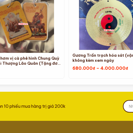
Gương Trấn trạch hóa sát (vận
hơm vị cà phê hình Chung Quỳ
không kèm xem ngày
i Thượng Lão Quân (Tặng đơn
K
680.000
₫
–
4.000.000
₫
trên 2tr)
gi
từ
6
đ
4
ận 10 phiếu mua hàng trị giá 200k