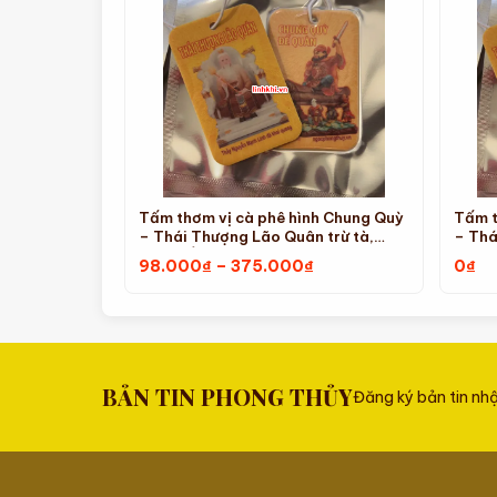
Tấm thơm vị cà phê hình Chung Quỳ
Tấm t
– Thái Thượng Lão Quân trừ tà,
– Thá
may mắn (set4)
hàng 
Khoảng
98.000
₫
–
375.000
₫
0
₫
giá:
từ
98.000₫
đến
375.000₫
BẢN TIN PHONG THỦY
Đăng ký bản tin nh