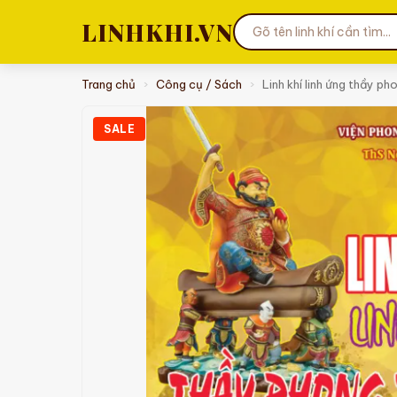
LINHKHI.VN
Trang chủ
›
Công cụ / Sách
›
Linh khí linh ứng thầy p
SALE