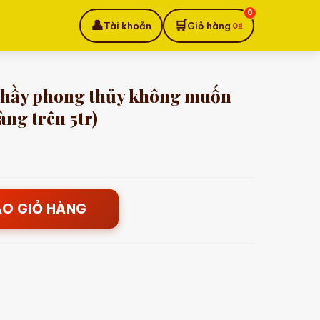
0
👤
🛒
Tài khoản
Giỏ hàng
0
₫
 thầy phong thủy không muốn
àng trên 5tr)
Giá
hiện
tại
ÀO GIỎ HÀNG
là:
499.000₫.