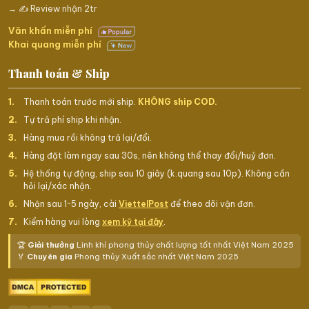
→ ✍️ Review nhận 2tr
Văn khấn miễn phí
Khai quang miễn phí
Thanh toán & Ship
Thanh toán trước mới ship.
KHÔNG ship COD.
Tự trả phí ship khi nhận.
Hàng mua rồi không trả lại/đổi.
Hàng đặt làm ngay sau 30s, nên không thể thay đổi/huỷ đơn.
Hệ thống tự động, ship sau 10 giây (k.quang sau 10p). Không cần
hỏi lại/xác nhận.
Nhận sau 1~5 ngày, cài
ViettelPost
để theo dõi vận đơn.
Kiểm hàng vui lòng
xem kỹ tại đây
.
🏆
Giải thưởng
Linh khí phong thủy chất lượng tốt nhất Việt Nam 2025
🏅
Chuyên gia
Phong thủy Xuất sắc nhất Việt Nam 2025