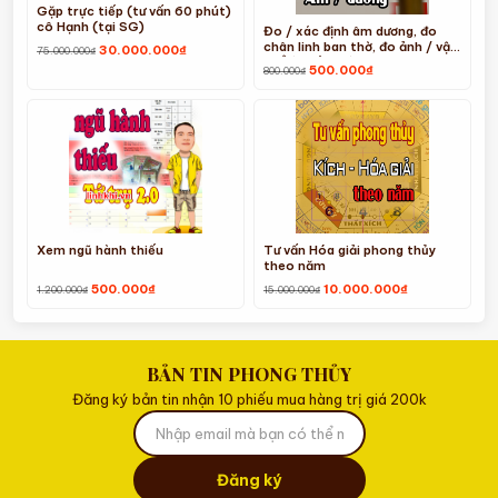
Gặp trực tiếp (tư vấn 60 phút)
cô Hạnh (tại SG)
Đo / xác định âm dương, đo
chân linh ban thờ, đo ảnh / vật
Giá
Giá
30.000.000
₫
75.000.000
₫
thể (01 lần đo)
gốc
hiện
Giá
Giá
500.000
₫
800.000
₫
là:
tại
gốc
hiện
75.000.000₫.
là:
là:
tại
30.000.000₫.
800.000₫.
là:
500.000₫.
Xem ngũ hành thiếu
Tư vấn Hóa giải phong thủy
theo năm
Giá
Giá
Giá
Giá
500.000
₫
10.000.000
₫
1.200.000
₫
15.000.000
₫
gốc
hiện
gốc
hiện
là:
tại
là:
tại
1.200.000₫.
là:
15.000.000₫.
là:
500.000₫.
10.000.000₫.
BẢN TIN PHONG THỦY
Đăng ký bản tin nhận 10 phiếu mua hàng trị giá 200k
Đăng ký