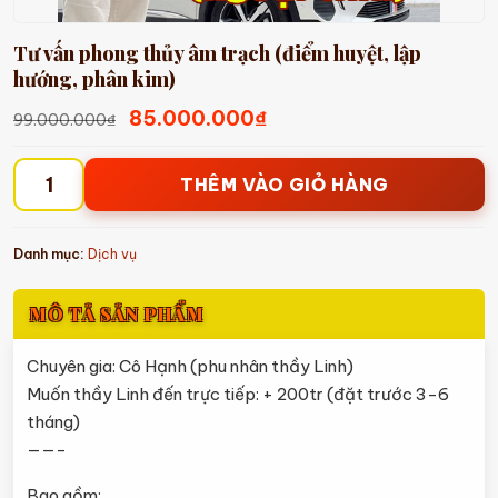
Tư vấn phong thủy âm trạch (điểm huyệt, lập
hướng, phân kim)
Giá
Giá
85.000.000
₫
99.000.000
₫
gốc
hiện
là:
tại
THÊM VÀO GIỎ HÀNG
Tư
99.000.000₫.
là:
vấn
85.000.000₫.
phong
Danh mục:
Dịch vụ
thủy
âm
MÔ TẢ SẢN PHẨM
trạch
(điểm
Chuyên gia: Cô Hạnh (phu nhân thầy Linh)
huyệt,
Muốn thầy Linh đến trực tiếp: + 200tr (đặt trước 3-6
lập
tháng)
hướng,
——-
phân
Bao gồm: