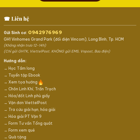
☎ Liên hệ
0942976969
Gửi Sinh cơ:
GH1 Vinhomes Grand Park (đối diện Vincom), Long Bình, Tp. HCM
(Không nhận trưa 12-14h)
(Chỉ gửi GHTK, ViettelPost. KHÔNG gửi EMS, Vnpost, Bưu điện)
Hướng dẫn:
→ Học Tầm long
→ Tuyển tập Ebook
→ Xem tọa hướng
→ Chôn Linh Khí, Trấn Trạch
→ Hóa/đốt Linh phù giấy
→ Vận đơn ViettelPost
→ Tra cứu giải hạn, hóa giải
→ Hóa giải PT Vận 9
→ Form Tư vấn Tổng quát
→ Form xem quẻ
→ Quà tặng