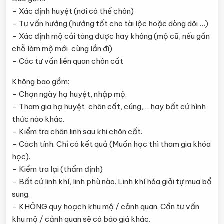
kim)
– Xác định huyệt (nơi có thể chôn)
số
– Tư vấn hướng (hướng tốt cho tài lộc hoặc dòng dõi,…)
lượng
– Xác định mộ cải táng được hay không (mộ cũ, nếu gần
chỗ làm mộ mới, cùng lần đi)
– Các tư vấn liên quan chôn cất
Không bao gồm:
– Chọn ngày hạ huyệt, nhập mộ.
– Tham gia hạ huyệt, chôn cất, cúng,… hay bất cứ hình
thức nào khác.
– Kiểm tra chân linh sau khi chôn cất.
– Cách tính. Chỉ có kết quả (Muốn học thì tham gia khóa
học).
– Kiểm tra lại (thẩm định)
– Bất cứ linh khí, linh phù nào. Linh khí hóa giải tự mua bổ
sung.
– KHÔNG quy hoạch khu mộ / cảnh quan. Cần tư vấn
khu mộ / cảnh quan sẽ có báo giá khác.