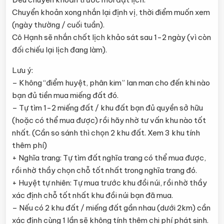
Chuyển khoản xong nhắn lại định vị, thời điểm muốn xem
(ngày thường / cuối tuần).
Cô Hạnh sẽ nhắn chốt lịch khảo sát sau 1-2 ngày (vì còn
đối chiếu lại lịch đang làm).
Lưu ý:
– Không “điểm huyệt, phân kim” lan man cho đến khi nào
bạn đủ tiền mua miếng đất đó.
– Tự tìm 1-2 miếng đất / khu đất bạn đủ quyền sở hữu
(hoặc có thể mua được) rồi hãy nhờ tư vấn khu nào tốt
nhất. (Cần so sánh thì chọn 2 khu đất. Xem 3 khu tính
thêm phí)
+ Nghĩa trang: Tự tìm đất nghĩa trang có thể mua được,
rồi nhờ thầy chọn chỗ tốt nhất trong nghĩa trang đó.
+ Huyệt tự nhiên: Tự mua trước khu đồi núi, rồi nhờ thầy
xác định chỗ tốt nhất khu đồi núi bạn đã mua.
– Nếu có 2 khu đất / miếng đất gần nhau (dưới 2km) cần
xác định cùng 1 lần sẽ không tính thêm chi phí phát sinh.