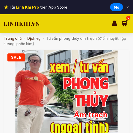
★
×
Tải
Linh Khí Pro
trên App Store
Mở
0
👤
🛒
LINHKHI.VN
Trang chủ
›
Dịch vụ
›
Tư vấn phong thủy âm trạch (điểm huyệt, lập
hướng, phân kim)
SALE