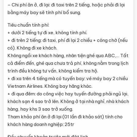
– Chi phí ăn ở, đi lại: đi taxi trên 2 tiếng, hoặc phải đi lại
bằng máy bay sẽ tính phí bổ sung.
Tiêu chuẩn tính phí:
+ dưới 2 tiếng tự đi xe, không tính phí.
+ đi trên 2 tiếng: đi taxi, phí đi lại 2 chiều + công chờ (nếu
có). Không đi xe khách.
Không ngồi xe khách hàng, nhân tiện ghé qua ABC,… Tất
cả điểm đến, ghé qua chưa trả phí, không nằm trong lịch
trình đều không tư vấn, không kiểm tra hộ.
+ đi xa trên 4 tiếng mà có tuyến bay: vé máy bay 2 chiều
Vietnam Airlines. Không bay hãng khác.
+ đi qua đêm: do công việc hay tuyến đường phải ngủ lại,
khách sạn 4 sao trở lên. Không ở tại nhà nghỉ, nhà khách
hàng, hay khs 3 sao trở xuống.
Tham khảo phí ăn ở đi lại (01 lần đi khảo sát) tính cho
khách hàng doanh nghiệp: 25tr
Đều chuyển khoản trước mới đặt lịch.