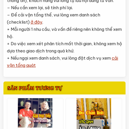
thông tin), khách hàng vui lòng tự lưu nội dung tư vấn.
– Nếu cần xem lại, sẽ tính phí lại.
– Để cải vận tổng thể, vui lòng xem danh sách
(checklist)
ở đây
.
+ Mỗi người 1 nhu cầu, và vấn đề riêng nên không thể xem
hộ.
+ Do việc xem xét phân tích mất thời gian, không xem hộ
dựa theo giao dịch trong quá khứ.
+ Nếu ngại xem danh sách, vui lòng đặt dịch vụ xem
cải
vận tổng quát
SẢN PHẨM TƯƠNG TỰ