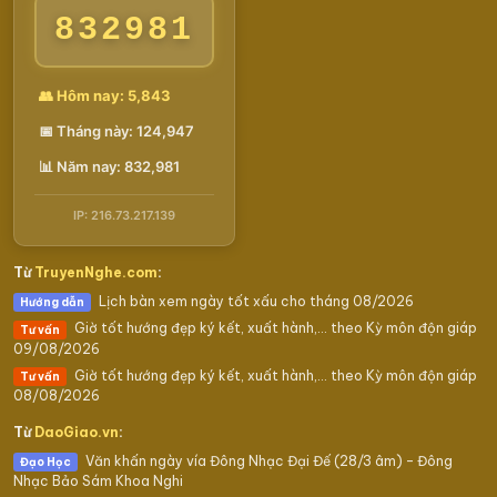
832981
👥 Hôm nay: 5,843
📅 Tháng này: 124,947
📊 Năm nay: 832,981
IP: 216.73.217.139
Từ
TruyenNghe.com
:
Lịch bàn xem ngày tốt xấu cho tháng 08/2026
Hướng dẫn
Giờ tốt hướng đẹp ký kết, xuất hành,… theo Kỳ môn độn giáp
Tư vấn
09/08/2026
Giờ tốt hướng đẹp ký kết, xuất hành,… theo Kỳ môn độn giáp
Tư vấn
08/08/2026
Từ
DaoGiao.vn
:
Văn khấn ngày vía Đông Nhạc Đại Đế (28/3 âm) – Đông
Đạo Học
Nhạc Bảo Sám Khoa Nghi