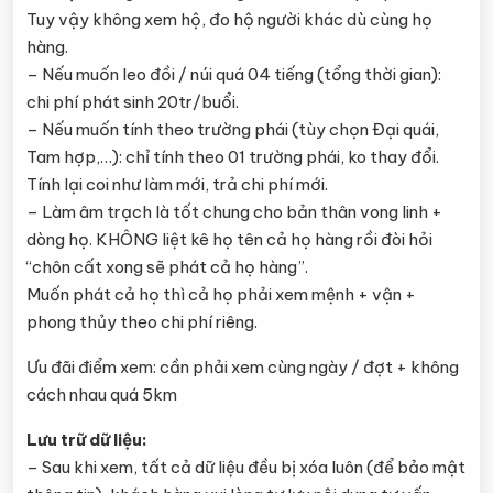
Tuy vậy không xem hộ, đo hộ người khác dù cùng họ
hàng.
– Nếu muốn leo đồi / núi quá 04 tiếng (tổng thời gian):
chi phí phát sinh 20tr/buổi.
– Nếu muốn tính theo trường phái (tùy chọn Đại quái,
Tam hợp,…): chỉ tính theo 01 trường phái, ko thay đổi.
Tính lại coi như làm mới, trả chi phí mới.
– Làm âm trạch là tốt chung cho bản thân vong linh +
dòng họ. KHÔNG liệt kê họ tên cả họ hàng rồi đòi hỏi
“chôn cất xong sẽ phát cả họ hàng”.
Muốn phát cả họ thì cả họ phải xem mệnh + vận +
phong thủy theo chi phí riêng.
Ưu đãi điểm xem: cần phải xem cùng ngày / đợt + không
cách nhau quá 5km
Lưu trữ dữ liệu:
– Sau khi xem, tất cả dữ liệu đều bị xóa luôn (để bảo mật